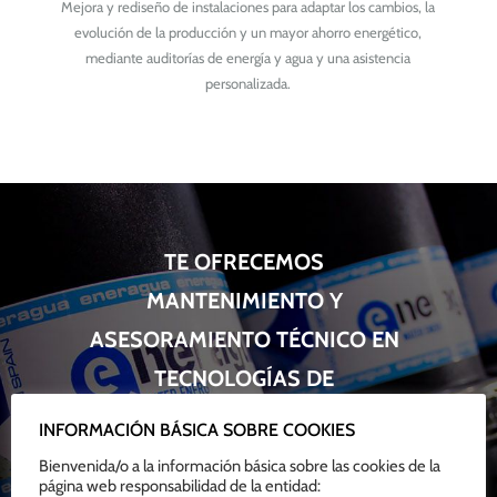
Mejora y rediseño de instalaciones para adaptar los cambios, la
evolución de la producción y un mayor ahorro energético,
mediante auditorías de energía y agua y una asistencia
personalizada.
TE OFRECEMOS
MANTENIMIENTO Y
ASESORAMIENTO TÉCNICO EN
TECNOLOGÍAS DE
TRATAMIENTO DE AGUAS
INFORMACIÓN BÁSICA SOBRE COOKIES
Suministramos repuestos y consumibles necesarios
Bienvenida/o a la información básica sobre las cookies de la
para la operatividad de la
página web responsabilidad de la entidad: