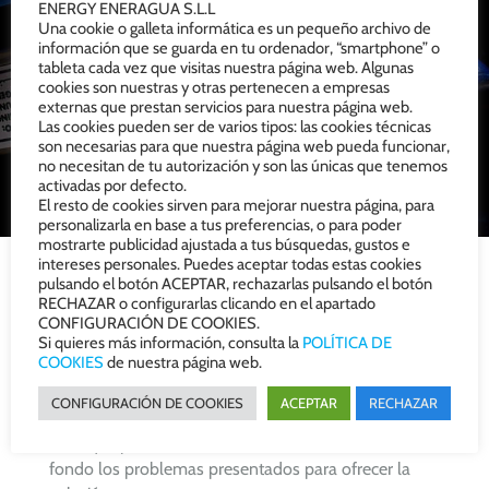
instalación, reduciendo tiempo de espera y
ENERGY ENERAGUA S.L.L
optimizando procesos.
Una cookie o galleta informática es un pequeño archivo de
información que se guarda en tu ordenador, “smartphone” o
tableta cada vez que visitas nuestra página web. Algunas
cookies son nuestras y otras pertenecen a empresas
externas que prestan servicios para nuestra página web.
Las cookies pueden ser de varios tipos: las cookies técnicas
son necesarias para que nuestra página web pueda funcionar,
no necesitan de tu autorización y son las únicas que tenemos
activadas por defecto.
El resto de cookies sirven para mejorar nuestra página, para
personalizarla en base a tus preferencias, o para poder
mostrarte publicidad ajustada a tus búsquedas, gustos e
intereses personales. Puedes aceptar todas estas cookies
pulsando el botón ACEPTAR, rechazarlas pulsando el botón
RECHAZAR o configurarlas clicando en el apartado
CONFIGURACIÓN DE COOKIES.
Nuestras soluciones
Si quieres más información, consulta la
POLÍTICA DE
COOKIES
de nuestra página web.
CONFIGURACIÓN DE COOKIES
ACEPTAR
RECHAZAR
Nuestro trato personalizado y cercano con el cliente,
hace que podamos conocer a
fondo los problemas presentados para ofrecer la